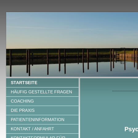
STARTSEITE
HÄUFIG GESTELLTE FRAGEN
COACHING
DIE PRAXIS
PATIENTENINFORMATION
Psy
KONTAKT / ANFAHRT