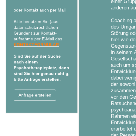
einer Grupp
anderen äu
oder Kontakt auch per Mail
Coaching a
Bitte benutzen Sie (aus
des Umgang
datenschutzrechtlichen
Störung o
Gründen) zur Kontakt-
aufnahme per E-Mail das
hier wie do
KONTAKTFORMULAR
Gegenstand
in seinem A
Sind Sie auf der Suche
Gesellscha
nach einem
auch um sp
Psychotherapieplatz, dann
Entwicklun
sind Sie hier genau richtig,
dabei weni
bitte Anfrage erstellen.
der sowohl
zusammen V
Anfrage erstellen
vor den Ge
Ratsuchend
psychoanal
Rahmen ein
Entwicklun
erarbeitet 
der Persön