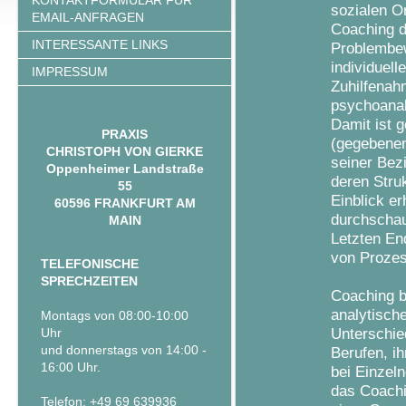
KONTAKTFORMULAR FÜR
sozialen O
EMAIL-ANFRAGEN
Coaching d
INTERESSANTE LINKS
Problembew
individuell
IMPRESSUM
Zuhilfenah
psychoanal
Damit ist 
PRAXIS
(gegebenen
CHRISTOPH VON GIERKE
seiner Bez
Oppenheimer Landstraße
deren Stru
55
Einblick e
60596 FRANKFURT AM
durchschau
MAIN
Letzten End
von Prozes
TELEFONISCHE
SPRECHZEITEN
Coaching b
analytisch
Montags von 08:00-10:00
Unterschie
Uhr
und donnerstags von 14:00 -
Berufen, i
16:00 Uhr.
bei Einzeln
das Coachi
Telefon: +49 69 639936