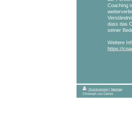
Coaching i
weiterverbr
Verständnis
dass das C
seiner Bed
Weitere In
https://co
Druckversion
|
Sitemap
Christoph von Gierke