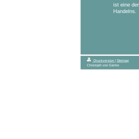
ist eine de
Handelns.
Druckversion
|
Sitemap
Christoph von Gierke