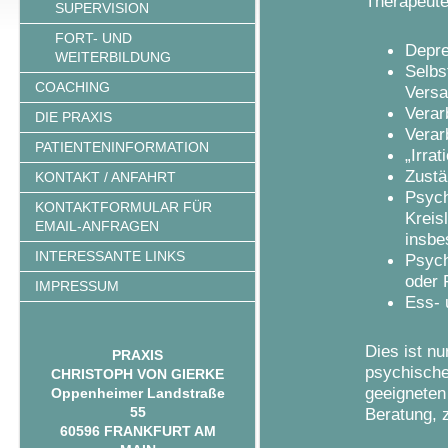
Therapeute
SUPERVISION
FORT- UND
Depre
WEITERBILDUNG
Selbs
COACHING
Vers
Verar
DIE PRAXIS
Verar
PATIENTENINFORMATION
„Irra
Zustä
KONTAKT / ANFAHRT
Psych
KONTAKTFORMULAR FÜR
Kreis
EMAIL-ANFRAGEN
insb
INTERESSANTE LINKS
Psych
oder 
IMPRESSUM
Ess- 
Dies ist n
PRAXIS
psychische
CHRISTOPH VON GIERKE
geeigneten
Oppenheimer Landstraße
55
Beratung, 
60596 FRANKFURT AM