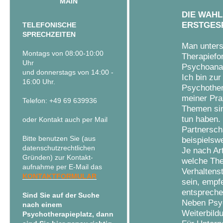
MAIN
DIE WAHL
ERSTGES
TELEFONISCHE
SPRECHZEITEN
Man unters
Montags von 08:00-10:00
Therapiefo
Uhr
Psychoanal
und donnerstags von 14:00 -
Ich bin zu
16:00 Uhr.
Psychother
meiner Pra
Telefon: +49 69 639936
Themen sin
tun haben.
oder Kontakt auch per Mail
Partnerscha
Bitte benutzen Sie (aus
beispielsw
datenschutzrechtlichen
Je nach Ar
Gründen) zur Kontakt-
welche Ther
aufnahme per E-Mail das
Verhaltens
KONTAKTFORMULAR
sein, empf
entspreche
Sind Sie auf der Suche
Neben Psyc
nach einem
Weiterbild
Psychotherapieplatz, dann