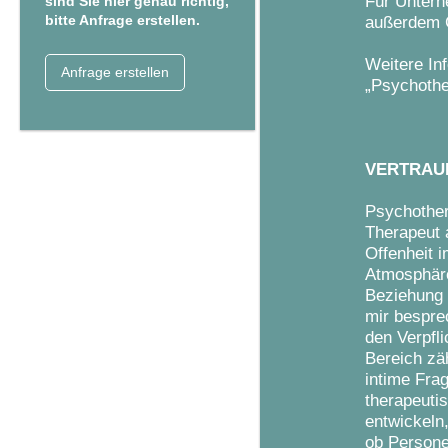
Für Untern
sind Sie hier genau richtig,
bitte Anfrage erstellen.
außerdem C
Weitere In
Anfrage erstellen
„Psychothe
VERTRAUL
Psychother
Therapeut 
Offenheit 
Atmosphäre
Beziehung 
mir besprec
den Verpfl
Bereich zäh
intime Fra
therapeuti
entwickeln
ob Persone