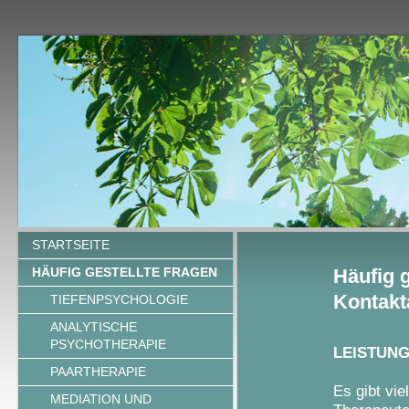
STARTSEITE
HÄUFIG GESTELLTE FRAGEN
Häufig g
Kontak
TIEFENPSYCHOLOGIE
ANALYTISCHE
PSYCHOTHERAPIE
LEISTUN
PAARTHERAPIE
Es gibt vi
MEDIATION UND